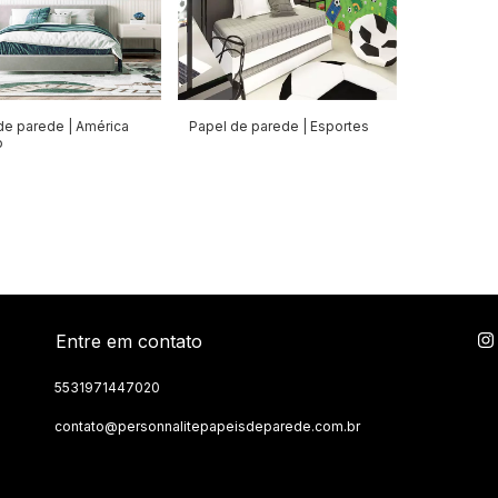
de parede | América
Papel de parede | Esportes
o
Entre em contato
5531971447020
contato@personnalitepapeisdeparede.com.br